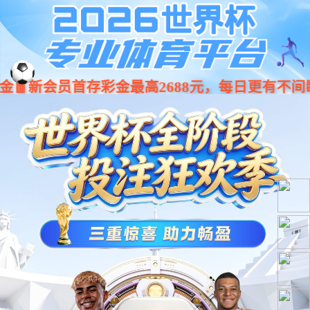
中国·3044am永利集团-www.3044noc.com
3044am
关于MOEORW
产品展示
当前位置：
3044am
>
资料中心
> 检测技术