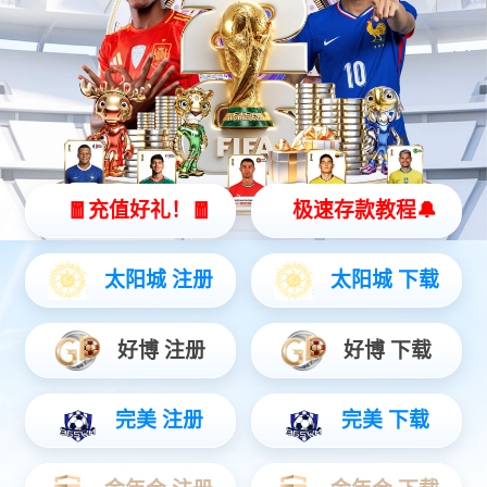
检测技术
资料中心
产品说明书
试验规程
解决方案
安全要求：
检测技术
请阅读下列安全注意事
高压技术
的范围内使用。
只有合格的技术人员
产品目录
—防止火灾或人身伤
一、串联谐振交流耐压试验装置
使用适当的电源线
二、无局放试验装置
正确地连接和断开。当
三、局放在线检测及电力在线监测系
产品接地。本产品除通过
统
四、高压耐压试验设备
出终端连接前，应确保本