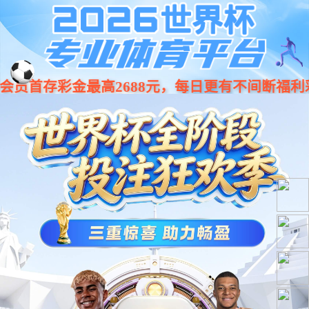
中国·3044am永利集团-www.3044noc.com
站点地图
3044am
关于永利集团智能
产品展示
联系我们