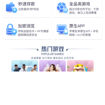
一、概述1200V直流调压器主要针对开
一、概述用途：
流
关以及成品并柜调试时常用电源需求设
III(5000A）系
计。它由各种制式直流电源以及...
详情
用专用系统控制板进行
高压耐压、局放、变压器检测
串联谐振交流
无局放试验
局放在线监测及
断
耐压试验装置
装置
电力在线监测系统
高压耐压试验
电力安全工器具
变压器检测
设备
检定装置
设备