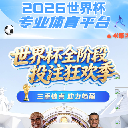
中国·3044am永利集团-www.3044noc.com
站点地图
3044am
关于永利集团智能
产品展示
联系我们