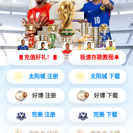
永利集团智能2025年端午节放假通知 2025
中标喜讯 | 南方电网云南送变电2025年度
设备交付｜永利集团智能互感器检测装置交
中标喜讯 | 检测认证集团安全工器具力学检
凝心聚力 砥砺奋进｜永利集团智能2025第