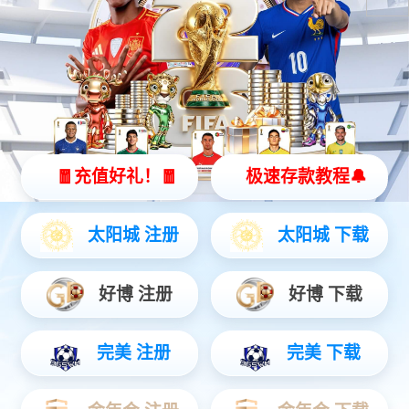
检测技术
资料中心
产品说明书
试验规程
解决方案
电流脱扣机构：
检测技术
1.本部分的主要功
高压技术
2.分断脱扣控制器上
高压，由此判断不合格试品
产品目录
一、串联谐振交流耐压试验装置
上一篇：
MOEORW-
二、无局放试验装置
下一篇：
MOEORW-K
三、局放在线检测及电力在线监测系
统
四、高压耐压试验设备
相关产品