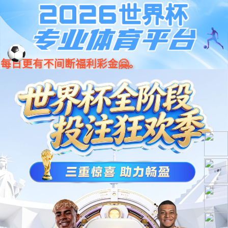
中国·3044am永利集团-www.3044noc.com
3044am
关于MOEORW
产品展示
当前位置：
3044am
>
资料中心
> 检测技术