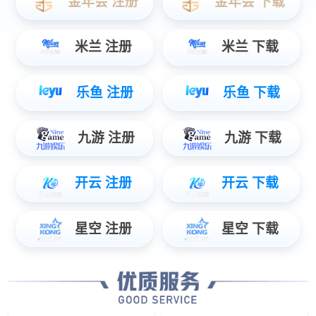
五、电力安全工器具检定装置
六、蓄电池、直流系统检测设备
七、变压器试验设备、电机试验设备
八、断路器、开关检测设备
九、继电保护、二次回路测试设备
十、电缆、线路检测及安全检修工具
全自动绝缘靴(手
十一、互感器校验及测试设备
十二、电能及计量检测设备
十三、SF6气体检测设备
相关文章
十四、油、化分析仪器
十五、接地电阻、绝缘电阻测试仪器
十六、避雷器、绝缘子检测设备
十七、发电机、无功补偿电容检测设