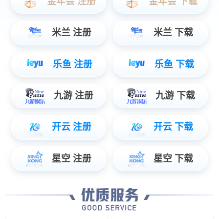
设备交付｜永利集团智能互感器检测装置交
资讯丨
中标喜讯 | 检测认证集团安全工器具力学检
凝心聚力 砥砺奋进｜永利集团智能2025第
永利集团智能2025年劳动节放假通知 2025
永利集团智能2025年端午节放假通知 2025
中标喜讯 | 南方电网云南送变电2025年度
设备交付｜永利集团智能互感器检测装置交
中标喜讯 | 检测认证集团安全工器具力学检
凝心聚力 砥砺奋进｜永利集团智能2025第
永利集团智能2025年劳动节放假通知 2025
永利集团智能2025年端午节放假通知 2025
中标喜讯 | 南方电网云南送变电2025年度
METSZ-1200 1200V 直流调压器
MEWSQ-Z-III(