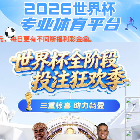
中国·3044am永利集团-www.3044noc.com
站点地图
3044am
关于永利集团智能
产品展示
联系我们