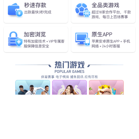
备
十八、电流表、高低压CT变比测试仪
十九、电力试验车
相关文章
二十、红外、紫外及进口仪表
二十一、小仪表及配品配线
二十二、永利集团精选仪器
二十三、金属探测仪
企业宣传视频