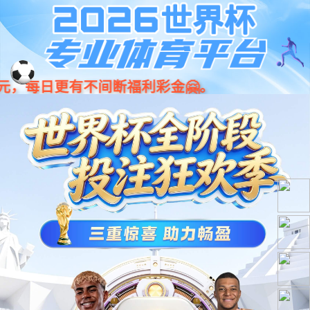
中国·3044am永利集团-www.3044noc.com
站点地图
3044am
关于永利集团智能
产品展示
联系我们