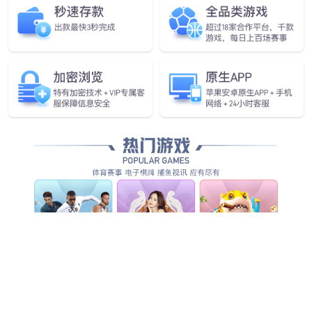
一、概述1200V直流调压器主要针对开
一、概述用途：
流
关以及成品并柜调试时常用电源需求设
III(5000A）系
计。它由各种制式直流电源以及...
详情
用专用系统控制板进行
高压耐压、局放、变压器检测
串联谐振交流
无局放试验
局放在线监测及
断
耐压试验装置
装置
电力在线监测系统
高压耐压试验
电力安全工器具
变压器检测
设备
检定装置
设备