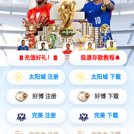
永利集团智能2025年端午节放假通知 2025
中标喜讯 | 南方电网云南送变电2025年度