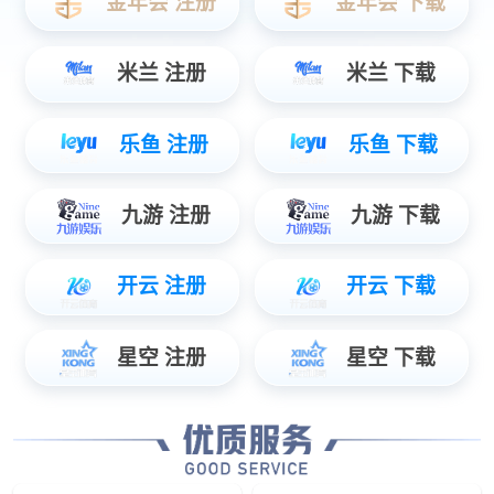
设备交付｜永利集团智能互感器检测装置交
资讯丨
中标喜讯 | 检测认证集团安全工器具力学检
凝心聚力 砥砺奋进｜永利集团智能2025第
永利集团智能2025年劳动节放假通知 2025
永利集团智能2025年端午节放假通知 2025
中标喜讯 | 南方电网云南送变电2025年度
设备交付｜永利集团智能互感器检测装置交
中标喜讯 | 检测认证集团安全工器具力学检
凝心聚力 砥砺奋进｜永利集团智能2025第
永利集团智能2025年劳动节放假通知 2025
永利集团智能2025年端午节放假通知 2025
中标喜讯 | 南方电网云南送变电2025年度
METSZ-1200 1200V 直流调压器
MEWSQ-Z-III(