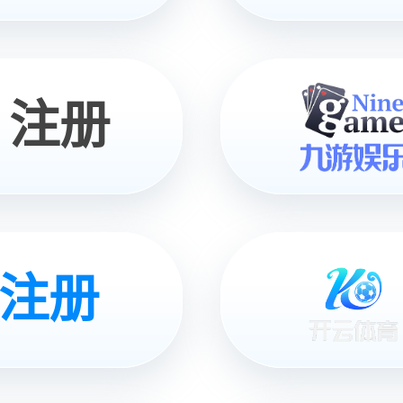
新闻
工程案例
企业资料
公司名称