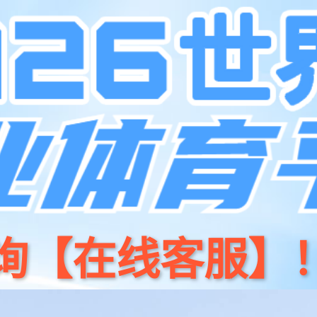
销售热线：
027-87669508
加盟合作
品展示
新闻资讯
工程案例
承装修试