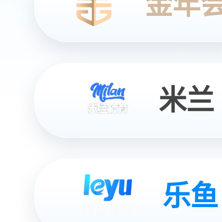
武汉永利集团智能电气有
亩，建筑面积8000平方米
与电力设备相关的生产企业