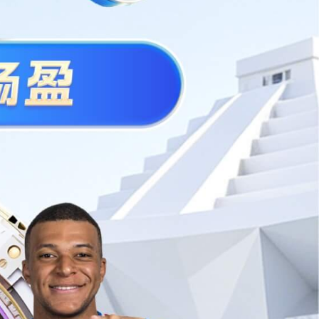
更多>>
试验装置
MOEORW-3100冲击耐压试验装置