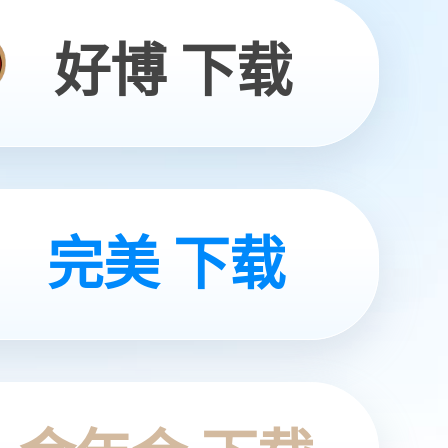
选型指南
more
more
承装五级资质设备清单
21-11-03
承装四级资质设备清单
21-11-03
承装三级资质设备清单
21-11-03
承装二级资质设备清单
21-11-03
承装一级资质设备清单
21-11-03
承修五级资质设备清单
21-11-03
承修四级资质设备清单
21-11-03
承修三级资质设备清单
21-11-03
场