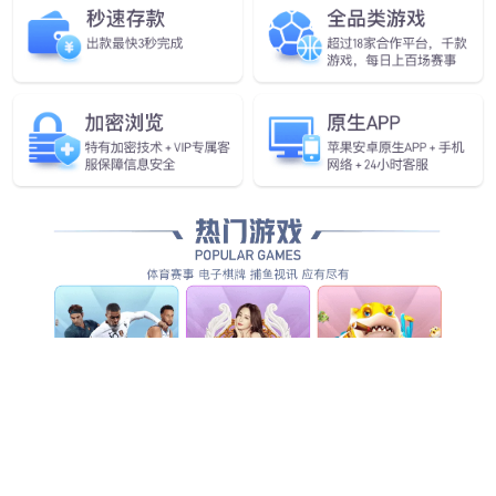
备
十八、电流表、高低压CT变比测试仪
十九、电力试验车
二十、红外、紫外及进口仪表
全自动多功能超
二十一、小仪表及配品配线
二十二、永利集团精选仪器
二十三、金属探测仪
相关文章
企业宣传视频
化验室专用全自动