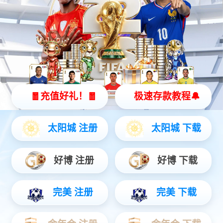
检测技术
资料中心
产品说明书
试验规程
解决方案
接口说明：
检测技术
1.U S B接?包括U S 
高压技术
2.CSV?件；Type -
3.旋转仪器转盘旋钮到
产品目录
格式保存在U盘中，在
一、串联谐振交流耐压试验装置
4.拔出U盘，插?数据
二、无局放试验装置
三、局放在线检测及电力在线监测系
统
四、高压耐压试验设备