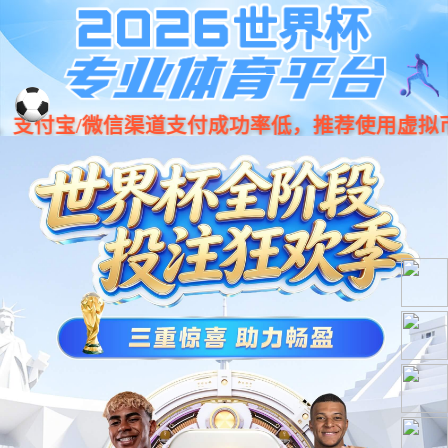
中国·3044am永利集团-www.3044noc.com
3044am
关于MOEORW
产品展示
当前位置：
3044am
>
资料中心
> 检测技术