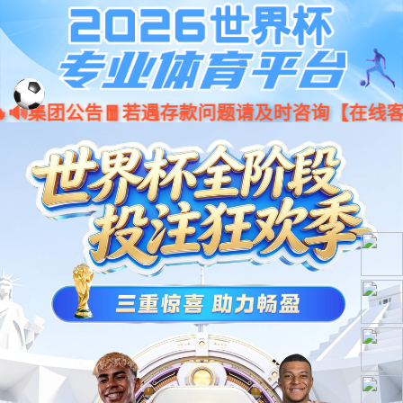
中国·3044am永利集团-www.3044noc.com
3044am
关于MOEORW
产品展示
当前位置：
3044am
>
资料中心
> 检测技术