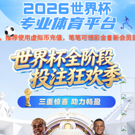
中国·3044am永利集团-www.3044noc.com
3044am
关于MOEORW
产品展示
当前位置：
3044am
>
产品展示
>
十五、接地电阻、绝缘电阻测试仪器
> ME0712/M