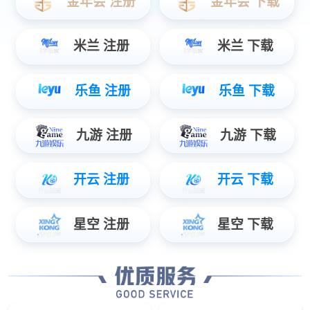
◆
智能绝缘子测试仪
简介
高压输电线路绝缘子绝缘电阻值的大�。侵苯庸叵档较呗钒
前，检测绝缘子的方法和工具很多，但是都属于定性检测，不能准
是高性能定量检测与分析绝缘子串当前劣化状态的仪器，该仪器操
穿处于临界损坏的绝缘子，并将测量结果以数据形式实时记录存
ME-16B 智能绝缘子测试仪检测仪功能说明
1、带电测试功能
智能绝缘子测试仪采用特殊技术实现了带电情况下检测绝缘子电阻
2、报警提示功能
智能绝缘子测试仪根据电力检测安全标准规程设置低于500MΩ即
距离检测时报警不够明显的情况。
3、存储查询功能
智能绝缘子测试仪可对测试结果进行存储，方便以后查询历史数据
动根据测量结果统计每串所测片数。
查询时按“查询“、“浏览记录”，历史测量结果即按照顺序显示